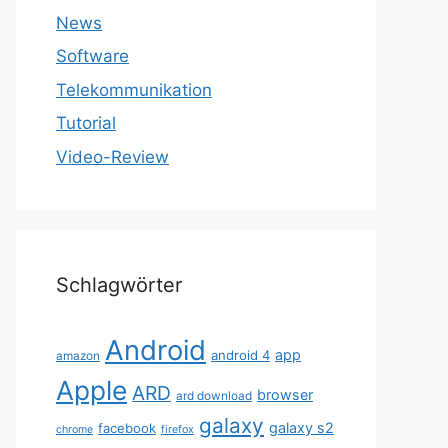
News
Software
Telekommunikation
Tutorial
Video-Review
Schlagwörter
Android
app
android 4
amazon
Apple
ARD
browser
ard download
galaxy
galaxy s2
facebook
chrome
firefox