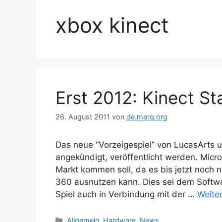
xbox kinect
Erst 2012: Kinect St
26. August 2011
von
de.merq.org
Das neue “Vorzeigespiel” von LucasArts un
angekündigt, veröffentlicht werden. Micro
Markt kommen soll, da es bis jetzt noch n
360 ausnutzen kann. Dies sei dem Softwa
Spiel auch in Verbindung mit der …
Weite
Kategorien
Allgemein
,
Hardware
,
News