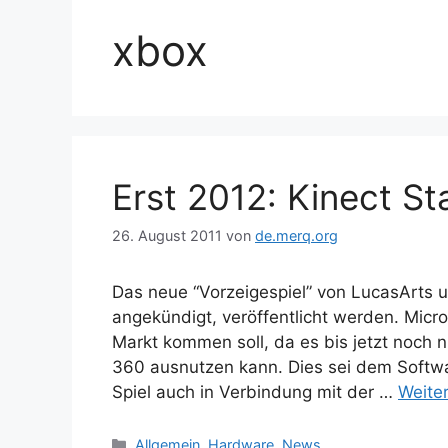
xbox
Erst 2012: Kinect St
26. August 2011
von
de.merq.org
Das neue “Vorzeigespiel” von LucasArts un
angekündigt, veröffentlicht werden. Micro
Markt kommen soll, da es bis jetzt noch n
360 ausnutzen kann. Dies sei dem Softwa
Spiel auch in Verbindung mit der …
Weite
Kategorien
Allgemein
,
Hardware
,
News