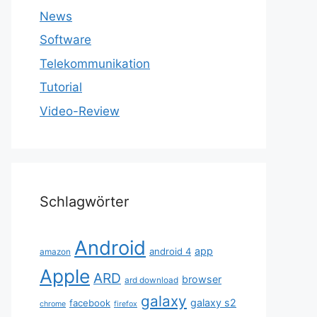
News
Software
Telekommunikation
Tutorial
Video-Review
Schlagwörter
Android
app
android 4
amazon
Apple
ARD
browser
ard download
galaxy
galaxy s2
facebook
chrome
firefox