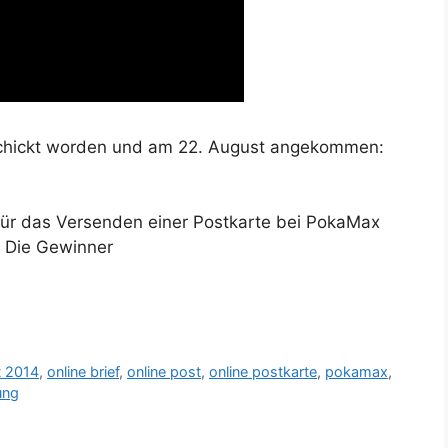
eschickt worden und am 22. August angekommen:
für das Versenden einer Postkarte bei PokaMax
. Die Gewinner
t 2014
,
online brief
,
online post
,
online postkarte
,
pokamax
,
ung