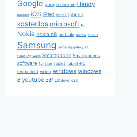
Google
Handy
google chrome
iOS
iPad
Iphone
ipad 2
internet
kostenlos
microsoft
N8
Nokia
nokia n8
portable
review
s8500
Samsung
samsung galaxy s2
Smartphone
Smartphones
Samsung Wave
software
Tablet
Tablet-PC
Symbian
windows
windows
video
testbericht
youtube
8
zdf
zdf download