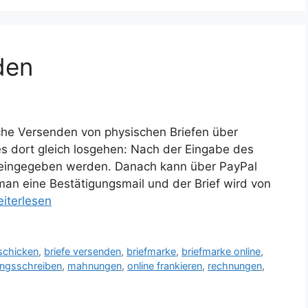
den
sche Versenden von physischen Briefen über
s dort gleich losgehen: Nach der Eingabe des
t eingegeben werden. Danach kann über PayPal
 man eine Bestätigungsmail und der Brief wird von
iterlesen
rschicken
,
briefe versenden
,
briefmarke
,
briefmarke online
,
ngsschreiben
,
mahnungen
,
online frankieren
,
rechnungen
,