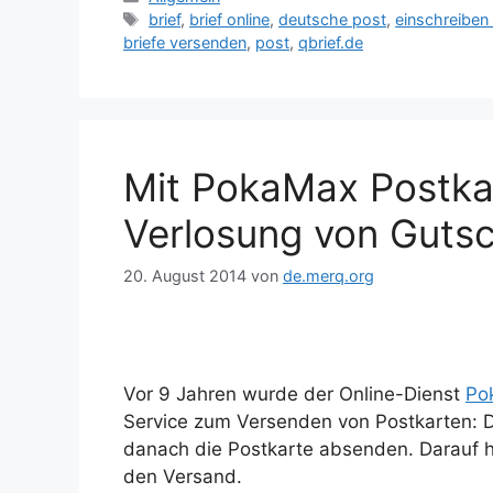
Schlagwörter
brief
,
brief online
,
deutsche post
,
einschreiben
briefe versenden
,
post
,
qbrief.de
Mit PokaMax Postkar
Verlosung von Guts
20. August 2014
von
de.merq.org
Vor 9 Jahren wurde der Online-Dienst
Po
Service zum Versenden von Postkarten: D
danach die Postkarte absenden. Darauf h
den Versand.