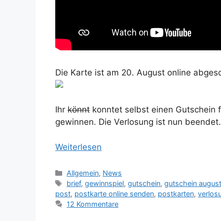
Die Karte ist am 20. August online abg
Ihr
könnt
konntet selbst einen Gutschein 
gewinnen. Die Verlosung ist nun beendet
Weiterlesen
Kategorien
Allgemein
,
News
Schlagwörter
brief
,
gewinnspiel
,
gutschein
,
gutschein augus
post
,
postkarte online senden
,
postkarten
,
verlos
12 Kommentare