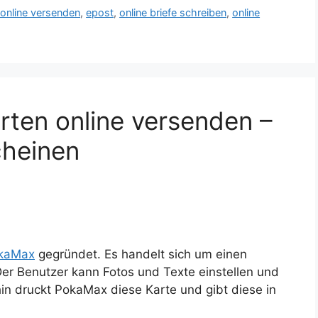
 online versenden
,
epost
,
online briefe schreiben
,
online
ten online versenden –
cheinen
kaMax
gegründet. Es handelt sich um einen
er Benutzer kann Fotos und Texte einstellen und
in druckt PokaMax diese Karte und gibt diese in