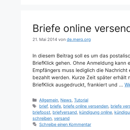
Briefe online versen
21. Mai 2014
von
de.merq.org
In diesem Beitrag soll es um das postali
BriefKlick gehen. Ohne Anmeldung kann e
Empfängers muss lediglich die Nachrich
bezahlt werden. Kurze Zeit später erhält
BriefKlick ausgedruckt, frankiert und …
We
Kategorien
Allgemein
,
News
,
Tutorial
Schlagwörter
brief
,
briefe
,
briefe online versenden
,
briefe ve
briefpost
,
briefversand
,
kündigung online
,
kündigu
schreiben
,
versand
Schreibe einen Kommentar