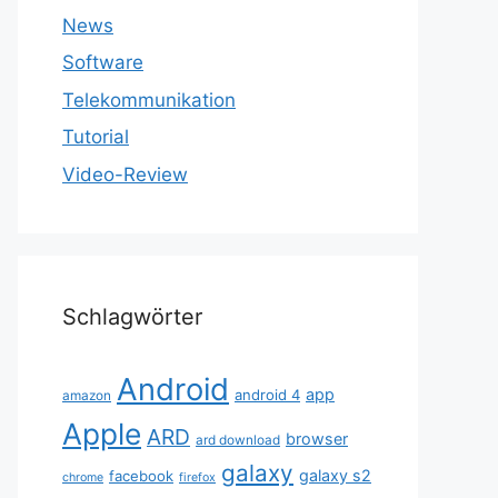
News
Software
Telekommunikation
Tutorial
Video-Review
Schlagwörter
Android
app
android 4
amazon
Apple
ARD
browser
ard download
galaxy
galaxy s2
facebook
chrome
firefox