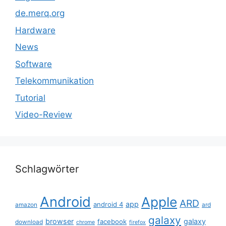
de.merq.org
Hardware
News
Software
Telekommunikation
Tutorial
Video-Review
Schlagwörter
Android
Apple
ARD
app
android 4
amazon
ard
galaxy
browser
galaxy
facebook
download
chrome
firefox