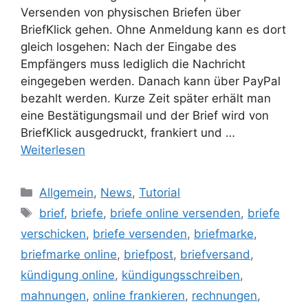
Versenden von physischen Briefen über
BriefKlick gehen. Ohne Anmeldung kann es dort
gleich losgehen: Nach der Eingabe des
Empfängers muss lediglich die Nachricht
eingegeben werden. Danach kann über PayPal
bezahlt werden. Kurze Zeit später erhält man
eine Bestätigungsmail und der Brief wird von
BriefKlick ausgedruckt, frankiert und …
Weiterlesen
Kategorien
Allgemein
,
News
,
Tutorial
Schlagwörter
brief
,
briefe
,
briefe online versenden
,
briefe
verschicken
,
briefe versenden
,
briefmarke
,
briefmarke online
,
briefpost
,
briefversand
,
kündigung online
,
kündigungsschreiben
,
mahnungen
,
online frankieren
,
rechnungen
,