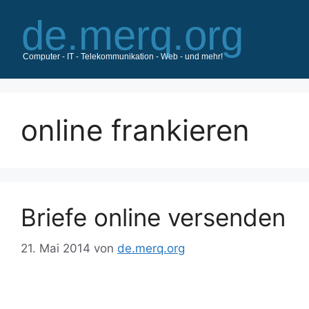
Zum
Inhalt
springen
online frankieren
Briefe online versenden
21. Mai 2014
von
de.merq.org