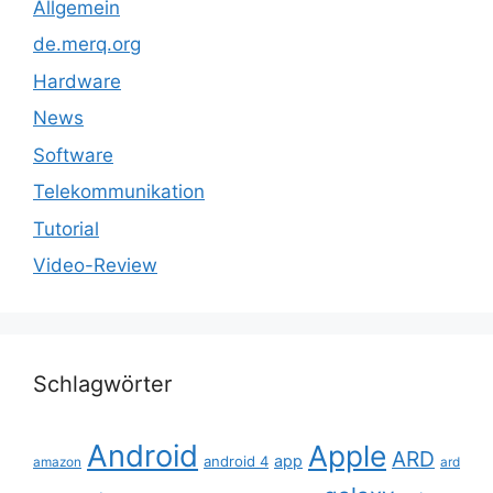
Allgemein
de.merq.org
Hardware
News
Software
Telekommunikation
Tutorial
Video-Review
Schlagwörter
Android
Apple
ARD
app
android 4
amazon
ard