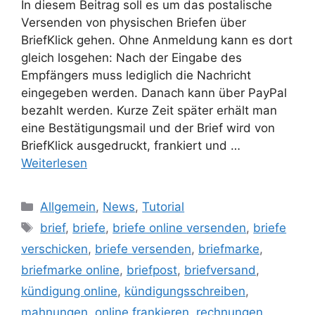
In diesem Beitrag soll es um das postalische
Versenden von physischen Briefen über
BriefKlick gehen. Ohne Anmeldung kann es dort
gleich losgehen: Nach der Eingabe des
Empfängers muss lediglich die Nachricht
eingegeben werden. Danach kann über PayPal
bezahlt werden. Kurze Zeit später erhält man
eine Bestätigungsmail und der Brief wird von
BriefKlick ausgedruckt, frankiert und …
Weiterlesen
Kategorien
Allgemein
,
News
,
Tutorial
Schlagwörter
brief
,
briefe
,
briefe online versenden
,
briefe
verschicken
,
briefe versenden
,
briefmarke
,
briefmarke online
,
briefpost
,
briefversand
,
kündigung online
,
kündigungsschreiben
,
mahnungen
,
online frankieren
,
rechnungen
,