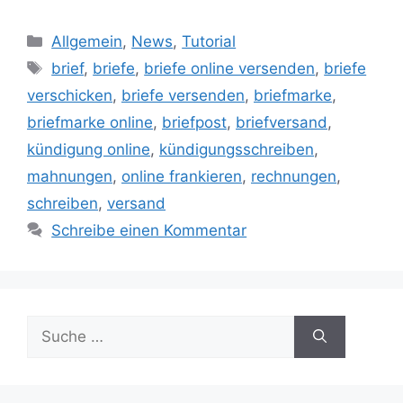
Kategorien
Allgemein
,
News
,
Tutorial
Schlagwörter
brief
,
briefe
,
briefe online versenden
,
briefe
verschicken
,
briefe versenden
,
briefmarke
,
briefmarke online
,
briefpost
,
briefversand
,
kündigung online
,
kündigungsschreiben
,
mahnungen
,
online frankieren
,
rechnungen
,
schreiben
,
versand
Schreibe einen Kommentar
Suche
nach: