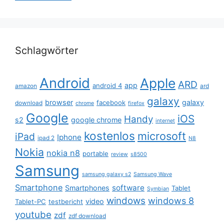
Schlagwörter
Android
Apple
ARD
app
android 4
amazon
ard
galaxy
browser
galaxy
facebook
download
chrome
firefox
Google
iOS
Handy
s2
google chrome
internet
kostenlos
microsoft
iPad
Iphone
ipad 2
N8
Nokia
nokia n8
portable
review
s8500
Samsung
samsung galaxy s2
Samsung Wave
Smartphone
software
Smartphones
Tablet
Symbian
windows
windows 8
video
Tablet-PC
testbericht
youtube
zdf
zdf download