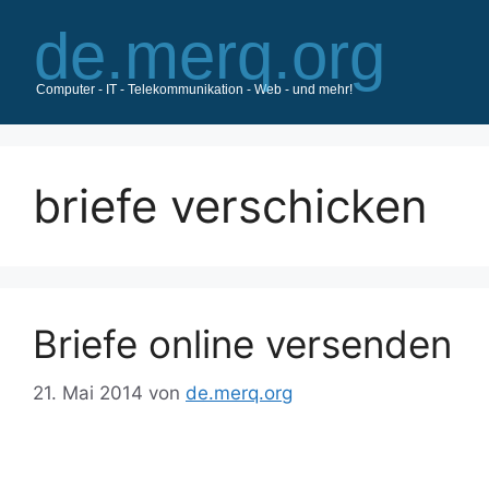
Zum
Inhalt
springen
briefe verschicken
Briefe online versenden
21. Mai 2014
von
de.merq.org