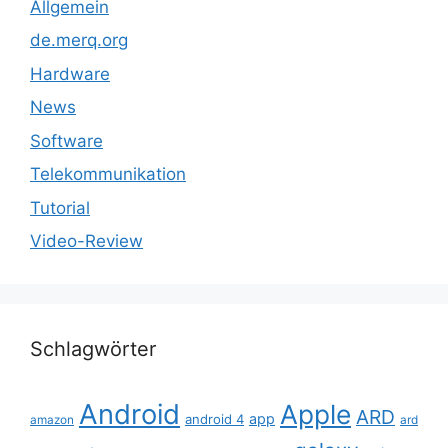
Allgemein
de.merq.org
Hardware
News
Software
Telekommunikation
Tutorial
Video-Review
Schlagwörter
Android
Apple
ARD
app
android 4
amazon
ard