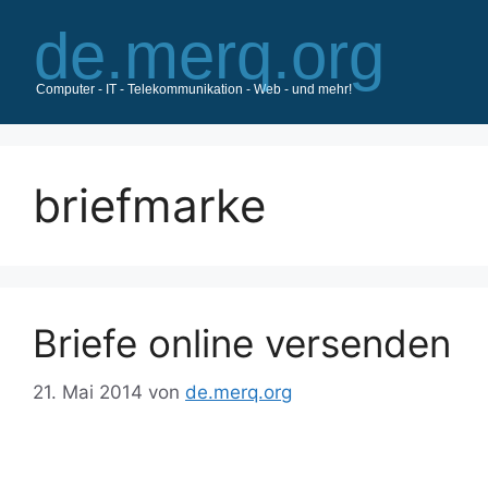
Zum
Inhalt
springen
briefmarke
Briefe online versenden
21. Mai 2014
von
de.merq.org