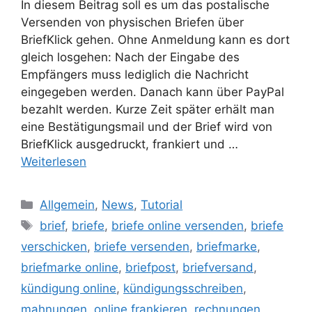
In diesem Beitrag soll es um das postalische
Versenden von physischen Briefen über
BriefKlick gehen. Ohne Anmeldung kann es dort
gleich losgehen: Nach der Eingabe des
Empfängers muss lediglich die Nachricht
eingegeben werden. Danach kann über PayPal
bezahlt werden. Kurze Zeit später erhält man
eine Bestätigungsmail und der Brief wird von
BriefKlick ausgedruckt, frankiert und …
Weiterlesen
Kategorien
Allgemein
,
News
,
Tutorial
Schlagwörter
brief
,
briefe
,
briefe online versenden
,
briefe
verschicken
,
briefe versenden
,
briefmarke
,
briefmarke online
,
briefpost
,
briefversand
,
kündigung online
,
kündigungsschreiben
,
mahnungen
,
online frankieren
,
rechnungen
,