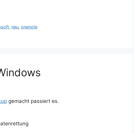
osoft
,
neu
,
onenote
 Windows
kup
gemacht passiert es.