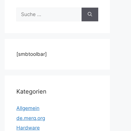
Suche
nach:
[smbtoolbar]
Kategorien
Allgemein
de.merq.org
Hardware