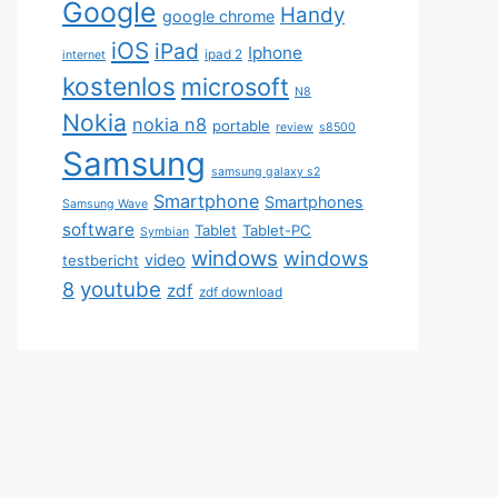
Google
Handy
google chrome
iOS
iPad
Iphone
ipad 2
internet
kostenlos
microsoft
N8
Nokia
nokia n8
portable
review
s8500
Samsung
samsung galaxy s2
Smartphone
Smartphones
Samsung Wave
software
Tablet
Tablet-PC
Symbian
windows
windows
video
testbericht
youtube
8
zdf
zdf download