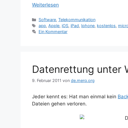
Weiterlesen
Kategorien
Software
,
Telekommunikation
Schlagwörter
app
,
Apple
,
iOS
,
iPad
,
Iphone
,
kostenlos
,
micr
Ein Kommentar
Datenrettung unter
9. Februar 2011
von
de.merq.org
Jeder kennt es: Hat man einmal kein
Bac
Dateien gehen verloren.