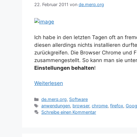
22. Februar 2011
von
de.merq.org
Ich habe in den letzten Tagen oft an fr
diesen allerdings nichts installieren durf
zurückgreifen. Die Browser Chrome und F
zusammengestellt. So kann man sie unt
Einstellungen behalten
!
Weiterlesen
Kategorien
de.merq.org
,
Software
Schlagwörter
anwendungen
,
browser
,
chrome
,
firefox
,
Goog
Schreibe einen Kommentar