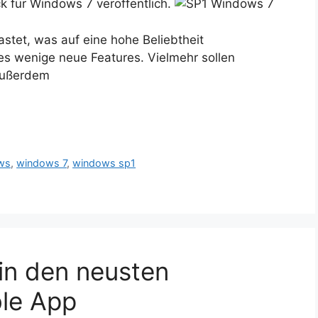
ck für Windows 7 veröffentlich.
astet, was auf eine hohe Beliebtheit
es wenige neue Features. Vielmehr sollen
Außerdem
ws
,
windows 7
,
windows sp1
in den neusten
ble App