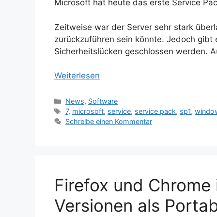
Microsoft hat heute das erste Service Pa
Zeitweise war der Server sehr stark überl
zurückzuführen sein könnte. Jedoch gibt 
Sicherheitslücken geschlossen werden. 
Weiterlesen
Kategorien
News
,
Software
Schlagwörter
7
,
microsoft
,
service
,
service pack
,
sp1
,
windo
Schreibe einen Kommentar
Firefox und Chrome 
Versionen als Porta