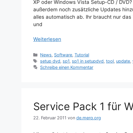
XP oder Windows Vista Setup-CD / DVD? Nu
außerdem noch zusätzliche Updates hinzu
alles automatisch ab. Ihr braucht nur da
und
Weiterlesen
Kategorien
News
,
Software
,
Tutorial
Schlagwörter
setup dvd
,
sp1
,
sp1 in setupdvd
,
tool
,
update
,
Schreibe einen Kommentar
Service Pack 1 für 
22. Februar 2011
von
de.merq.org