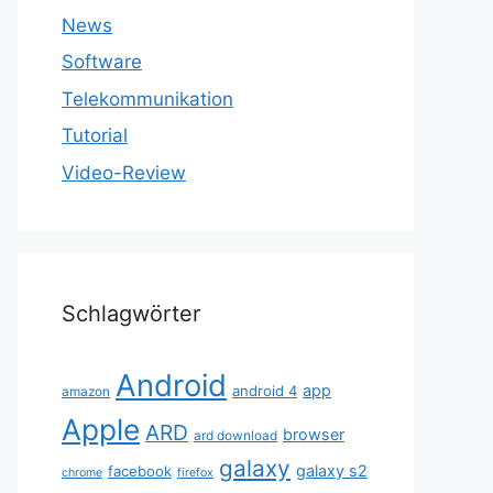
News
Software
Telekommunikation
Tutorial
Video-Review
Schlagwörter
Android
app
android 4
amazon
Apple
ARD
browser
ard download
galaxy
galaxy s2
facebook
chrome
firefox